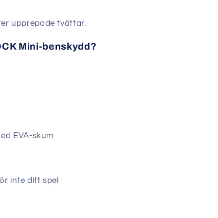
ter upprepade tvättar.
SOCK Mini-benskydd?
med EVA-skum
r inte ditt spel