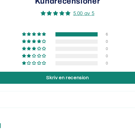
Kundrecensioner
5.00 av 5
6
0
0
0
0
Skriv en recension