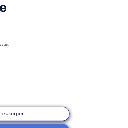
e
ssan.
varukorgen