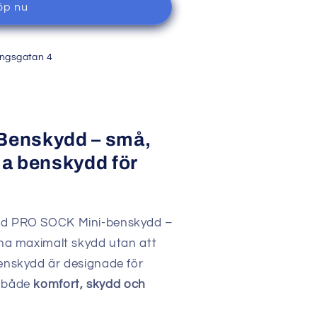
öp nu
ängsgatan 4
Benskydd – små,
ma benskydd för
med PRO SOCK Mini-benskydd –
l ha maximalt skydd utan att
benskydd är designade för
r både
komfort, skydd och