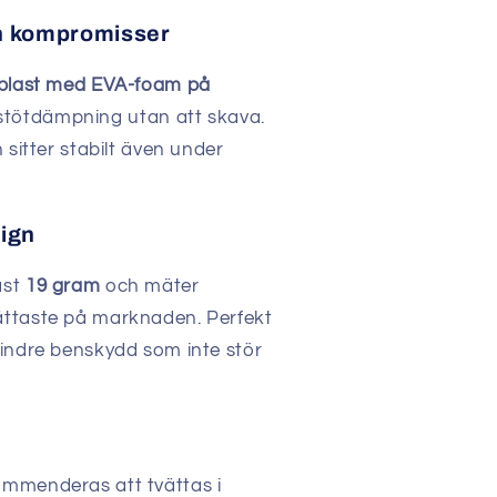
an kompromisser
plast med EVA-foam på
v stötdämpning utan att skava.
 sitter stabilt även under
sign
ast
19 gram
och mäter
ättaste på marknaden. Perfekt
mindre benskydd som inte stör
mmenderas att tvättas i