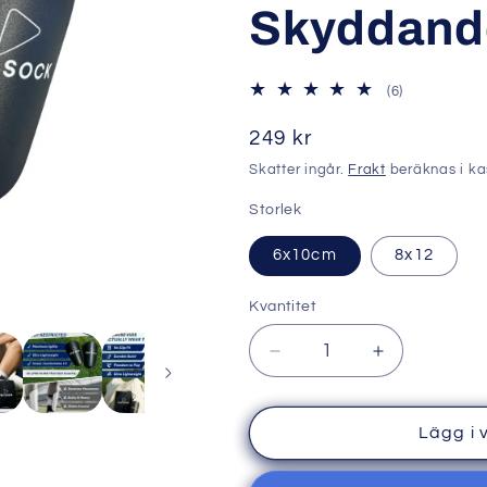
Skyddand
6
(6)
totalt
antal
Ordinarie
249 kr
recensioner
pris
Skatter ingår.
Frakt
beräknas i ka
Storlek
6x10cm
8x12
Kvantitet
Kvantitet
Minska
Öka
kvantitet
kvantitet
för
för
Mini
Mini
Lägg i 
Benskydd
Benskydd
–
–