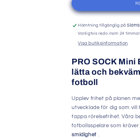
K
Lätta,
Lätta,
Smidiga
Smidiga
&amp;
&amp;
Skyddande
Skyddande
Hämtning tillgänglig på
Slätt
Vanligtvis redo inom 24 timmar
Visa butiksinformation
PRO SOCK Mini 
lätta och bekvä
fotboll
Upplev frihet på planen 
utvecklade för dig som vil
tappa rörelsefrihet. Våra 
fotbollsspelare som kräve
smidighet
.