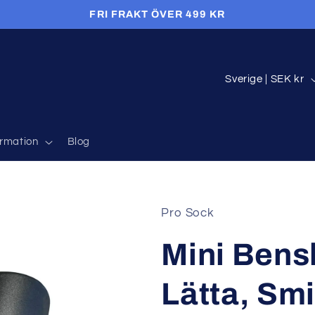
FRI FRAKT ÖVER 499 KR
L
Sverige | SEK kr
a
n
d
ormation
Blog
/
R
e
Pro Sock
g
Mini Bens
i
o
Lätta, Sm
n