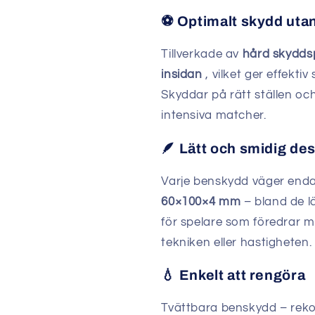
⚽ Optimalt skydd ut
Tillverkade av
hård skydds
insidan
, vilket ger effekti
Skyddar på rätt ställen och
intensiva matcher.
🪶 Lätt och smidig de
Varje benskydd väger end
60×100×4 mm
– bland de l
för spelare som föredrar 
tekniken eller hastigheten.
💧 Enkelt att rengöra
Tvättbara benskydd – reko