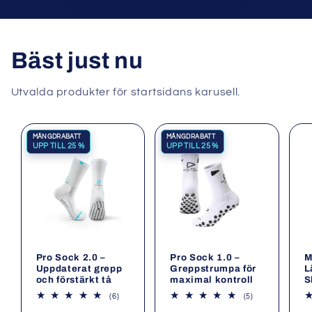
Bäst just nu
Utvalda produkter för startsidans karusell.
MÄNGDRABATT
MÄNGDRABATT
UPP TILL 25 %
UPP TILL 25 %
Pro Sock 2.0 –
Pro Sock 1.0 –
M
Uppdaterat grepp
Greppstrumpa för
L
och förstärkt tå
maximal kontroll
S
6
5
(6)
(5)
totalt
totalt