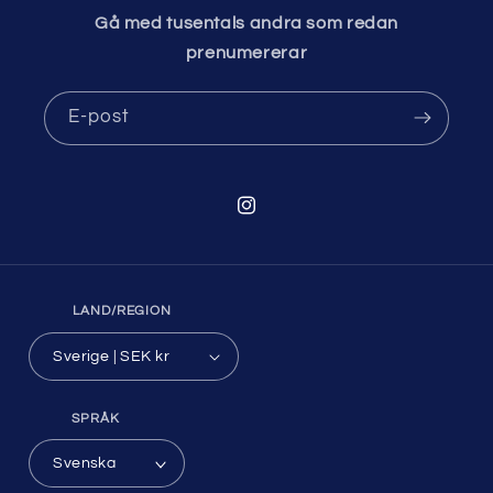
Gå med tusentals andra som redan
prenumererar
E-post
Instagram
LAND/REGION
Sverige | SEK kr
SPRÅK
Svenska