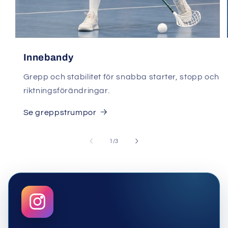
Innebandy
Grepp och stabilitet för snabba starter, stopp och
riktningsförändringar.
Se greppstrumpor
av
1
/
3