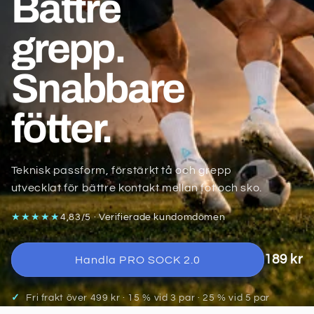
Bättre
grepp.
Snabbare
fötter.
Teknisk passform, förstärkt tå och grepp
utvecklat för bättre kontakt mellan fot och sko.
★★★★★
4,83/5 · Verifierade kundomdömen
189 kr
Handla PRO SOCK 2.0
✓
Fri frakt över 499 kr · 15 % vid 3 par · 25 % vid 5 par