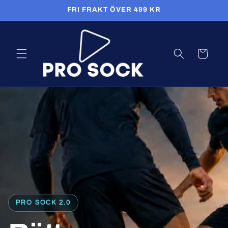
vidare
FRI FRAKT ÖVER 499 KR
till
innehåll
Varukorg
PRO SOCK 2.0