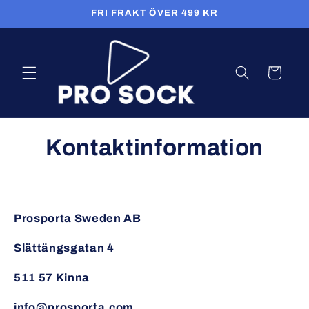
vidare
FRI FRAKT ÖVER 499 KR
till
innehåll
Varukorg
Kontaktinformation
Prosporta Sweden AB
Slättängsgatan 4
511 57 Kinna
info@prosporta.com