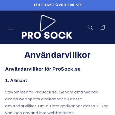
vidare
FRI FRAKT ÖVER 499 KR
till
innehåll
Varukorg
Användarvillkor
Användarvillkor för ProSock.se
1. Allmänt
Välkommen till ProSock.se. Genom att använda
denna webbplats godkänner du dessa
användarvillkor. Om du inte godkänner dessa villkor,
vänligen använd inte webbplatsen.