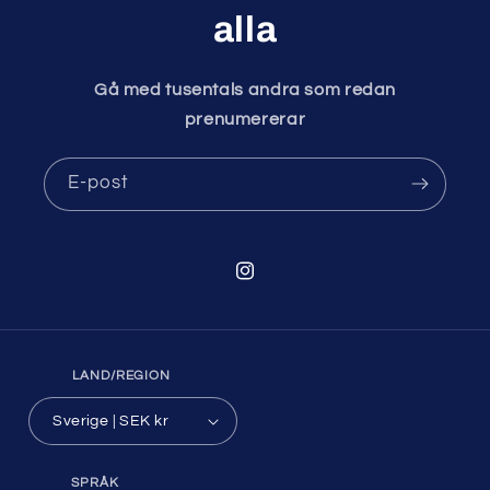
alla
Gå med tusentals andra som redan
prenumererar
E-post
Instagram
LAND/REGION
Sverige | SEK kr
SPRÅK