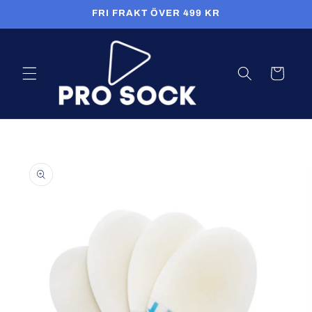
Skip to
FRI FRAKT ÖVER 499 KR
content
Cart
Skip to
product
information