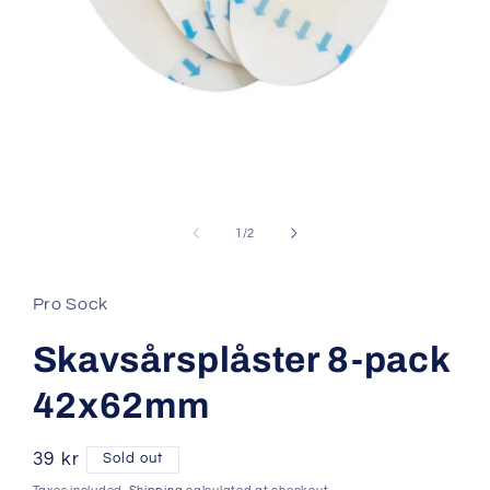
Open
media
1
of
1
/
2
in
modal
Pro Sock
Skavsårsplåster 8-pack
42x62mm
Regular
39 kr
Sold out
price