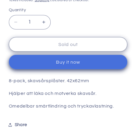
Taxes included.
Shipping
calculated at checkout.
Quantity
Quantity
Decrease
Increase
quantity
quantity
for
for
Skavsårsplåster
Skavsårsplåster
Sold out
8-
8-
pack
pack
Buy it now
42x62mm
42x62mm
8-pack, skavsårsplåster. 42x62mm
Hjälper att läka och motverka skavsår.
Omedelbar smärtlindring och tryckavlastning.
Share