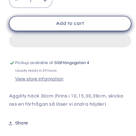
Decrease
Increase
quantity
quantity
for
for
Häck
Häck
Add to cart
30cm
30cm
Pickup available at
Slättängsgatan 4
Usually ready in 24 hours
View store information
Aggility häck 30cm (finns i 10,15,30,39cm, skicka
oss en förfrågan så löser vi andra höjder)
Share