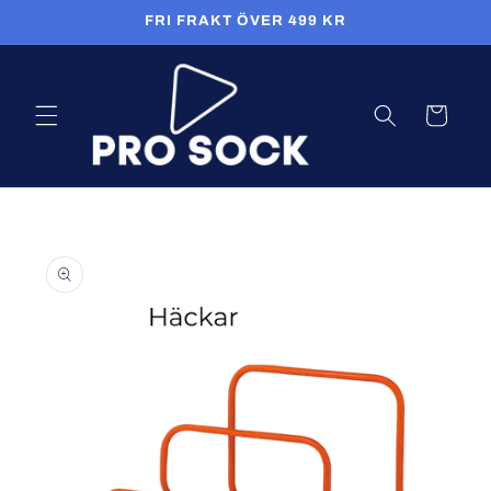
Skip to
FRI FRAKT ÖVER 499 KR
content
Cart
Skip to
product
information