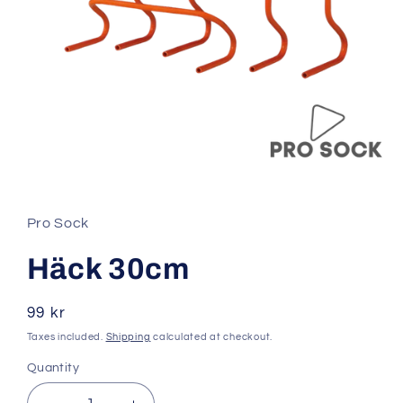
Open
media
1
in
Pro Sock
modal
Häck 30cm
Regular
99 kr
price
Taxes included.
Shipping
calculated at checkout.
Quantity
Quantity