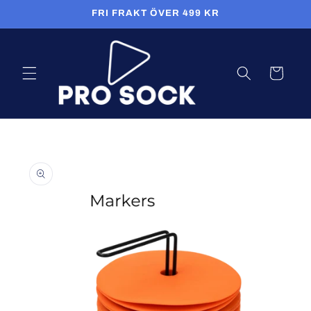
Skip to
FRI FRAKT ÖVER 499 KR
content
Cart
Skip to
product
information