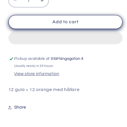
Decrease
Increase
quantity
quantity
for
for
Floormarker
Floormarker
Add to cart
24st
24st
Pickup available at
Slättängsgatan 4
Usually ready in 24 hours
View store information
12 gula + 12 orange med hållare
Share