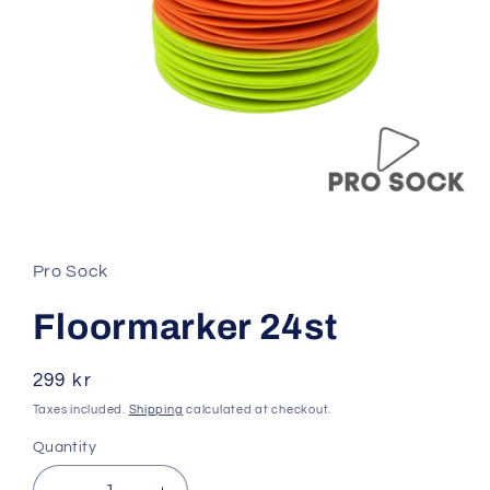
Open
media
1
in
Pro Sock
modal
Floormarker 24st
Regular
299 kr
price
Taxes included.
Shipping
calculated at checkout.
Quantity
Quantity